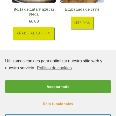
Bolla de nata y azúcar
Empanada de raya
Neda
€
6,00
LEER MÁS
AÑADIR AL CARRITO
Utilizamos cookies para optimizar nuestro sitio web y
nuestro servicio.
Política de cookies
Aceptar todo
pizza precocida
Solo funcionales
€
13,00