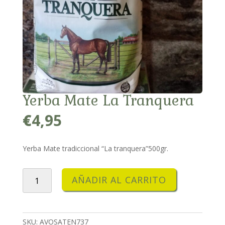
Yerba Mate La Tranquera
€
4,95
Yerba Mate tradiccional “La tranquera”500gr.
Yerba
AÑADIR AL CARRITO
Mate
La
Tranquera
cantidad
SKU:
AVOSATEN737