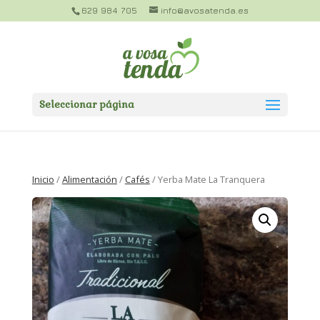
629 984 705
info@avosatenda.es
Seleccionar página
Inicio
/
Alimentación
/
Cafés
/ Yerba Mate La Tranquera