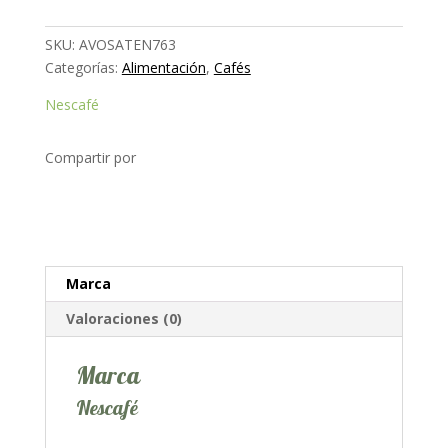
en
sobres
SKU:
AVOSATEN763
cantidad
Categorías:
Alimentación
,
Cafés
Nescafé
Compartir por
Marca
Valoraciones (0)
Marca
Nescafé