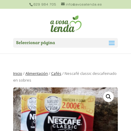
629 984 705
info@avosatenda.es
Seleccionar página
Inicio
/
Alimentación
/
Cafés
/ Nescafé classic descafeinado
en sobres