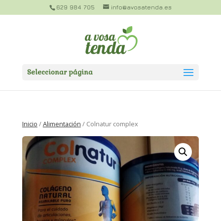
629 984 705
info@avosatenda.es
Seleccionar página
Inicio
/
Alimentación
/ Colnatur complex